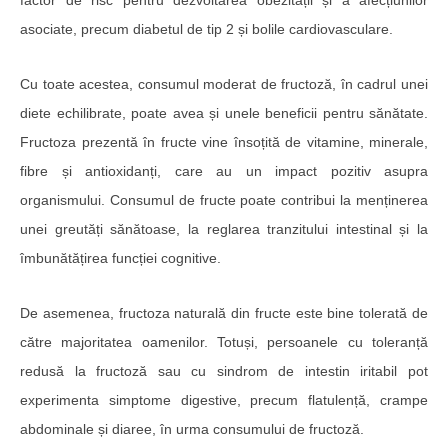
factor de risc pentru dezvoltarea obezității și a afecțiunilor
asociate, precum diabetul de tip 2 și bolile cardiovasculare.
Cu toate acestea, consumul moderat de fructoză, în cadrul unei
diete echilibrate, poate avea și unele beneficii pentru sănătate.
Fructoza prezentă în fructe vine însoțită de vitamine, minerale,
fibre și antioxidanți, care au un impact pozitiv asupra
organismului. Consumul de fructe poate contribui la menținerea
unei greutăți sănătoase, la reglarea tranzitului intestinal și la
îmbunătățirea funcției cognitive.
De asemenea, fructoza naturală din fructe este bine tolerată de
către majoritatea oamenilor. Totuși, persoanele cu toleranță
redusă la fructoză sau cu sindrom de intestin iritabil pot
experimenta simptome digestive, precum flatulență, crampe
abdominale și diaree, în urma consumului de fructoză.