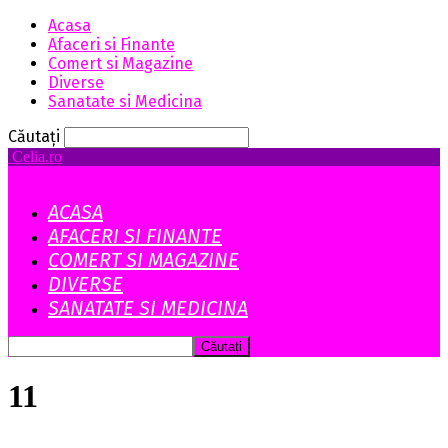
Acasa
Afaceri si Finante
Comert si Magazine
Diverse
Sanatate si Medicina
Căutați
Celia.ro
ACASA
AFACERI SI FINANTE
COMERT SI MAGAZINE
DIVERSE
SANATATE SI MEDICINA
11