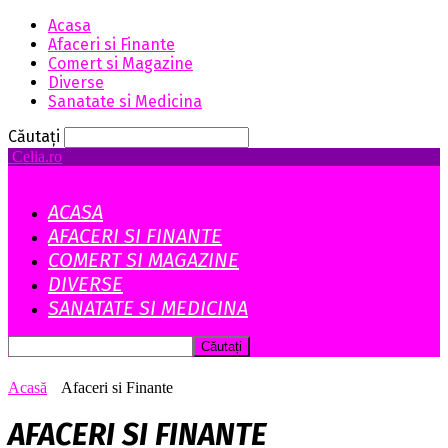
Acasa
Afaceri si Finante
Comert si Magazine
Diverse
Sanatate si Medicina
Căutați
Celia.ro
ACASA
AFACERI SI FINANTE
COMERT SI MAGAZINE
DIVERSE
SANATATE SI MEDICINA
Acasă
Afaceri si Finante
AFACERI SI FINANTE