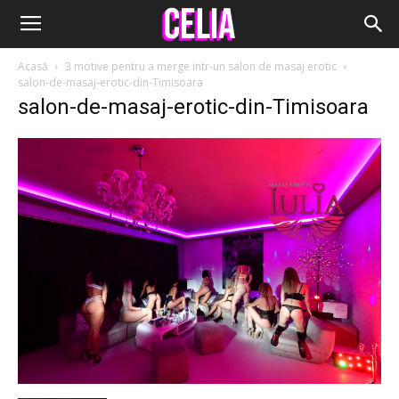
Acasă
3 motive pentru a merge intr-un salon de masaj erotic
salon-de-masaj-erotic-din-Timisoara
salon-de-masaj-erotic-din-Timisoara