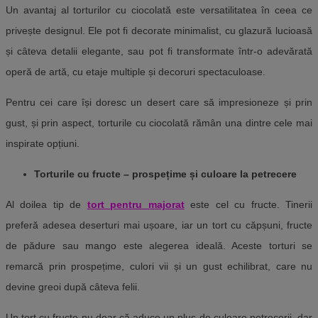
Un avantaj al torturilor cu ciocolată este versatilitatea în ceea ce
privește designul. Ele pot fi decorate minimalist, cu glazură lucioasă
și câteva detalii elegante, sau pot fi transformate într-o adevărată
operă de artă, cu etaje multiple și decoruri spectaculoase.
Pentru cei care își doresc un desert care să impresioneze și prin
gust, și prin aspect, torturile cu ciocolată rămân una dintre cele mai
inspirate opțiuni.
Torturile cu fructe – prospețime și culoare la petrecere
Al doilea tip de
tort pentru majorat
este cel cu fructe. Tinerii
preferă adesea deserturi mai ușoare, iar un tort cu căpșuni, fructe
de pădure sau mango este alegerea ideală. Aceste torturi se
remarcă prin prospețime, culori vii și un gust echilibrat, care nu
devine greoi după câteva felii.
Un tort cu fructe nu doar că aduce un plus de culoare petrecerii, dar