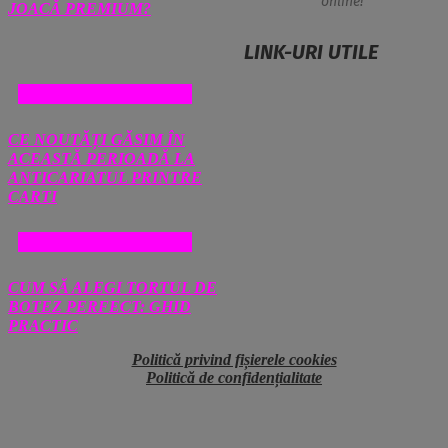
online!
JOACĂ PREMIUM?
LINK-URI UTILE
COMERT SI MAGAZINE
CE NOUTĂȚI GĂSIM ÎN
ACEASTĂ PERIOADĂ LA
ANTICARIATUL PRINTRE
CARTI
COMERT SI MAGAZINE
CUM SĂ ALEGI TORTUL DE
BOTEZ PERFECT: GHID
PRACTIC
Politică privind fișierele cookies
Politică de confidențialitate