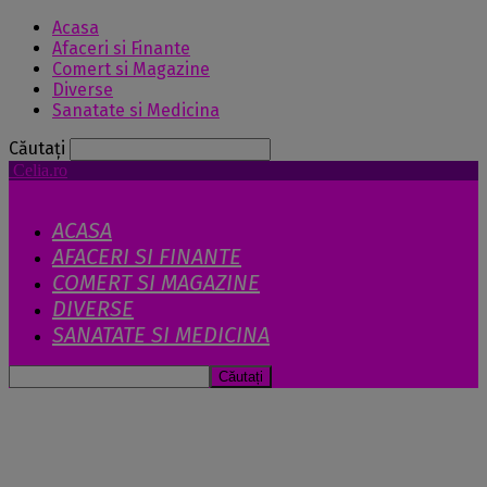
Acasa
Afaceri si Finante
Comert si Magazine
Diverse
Sanatate si Medicina
Căutați
Celia.ro
ACASA
AFACERI SI FINANTE
COMERT SI MAGAZINE
DIVERSE
SANATATE SI MEDICINA