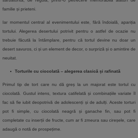
sărbătorită, de regulă, printr-o petrecere memorabilă alături de
familie și prieteni.
Iar momentul central al evenimentului este, fără îndoială, apariția
tortului. Alegerea desertului potrivit pentru o astfel de ocazie nu
trebuie făcută la întâmplare, pentru că tortul devine nu doar un
desert savuros, ci și un element de decor, o surpriză și o amintire de
neuitat.
Torturile cu ciocolată – alegerea clasică și rafinată
Primul tip de tort care nu dă greș la un majorat este tortul cu
ciocolată. Gustul intens, textura catifelată și combinațiile variate îl
fac să fie iubit deopotrivă de adolescenți și de adulți. Aceste torturi
pot fi simple, cu ciocolată neagră și ganache fin, sau pot fi
completate cu inserții de fructe, cum ar fi zmeura sau cireșele, care
adaugă o notă de prospețime.