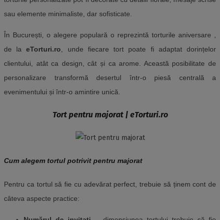
sau elemente minimaliste, dar sofisticate.
În București, o alegere populară o reprezintă torturile aniversare ,
de la
eTorturi.ro
, unde fiecare tort poate fi adaptat dorințelor
clientului, atât ca design, cât și ca arome. Această posibilitate de
personalizare transformă desertul într-o piesă centrală a
evenimentului și într-o amintire unică.
Tort pentru majorat | eTorturi.ro
Cum alegem tortul potrivit pentru majorat
Pentru ca tortul să fie cu adevărat perfect, trebuie să ținem cont de
câteva aspecte practice:
Numărul de invitați
– dimensiunea tortului trebuie să fie