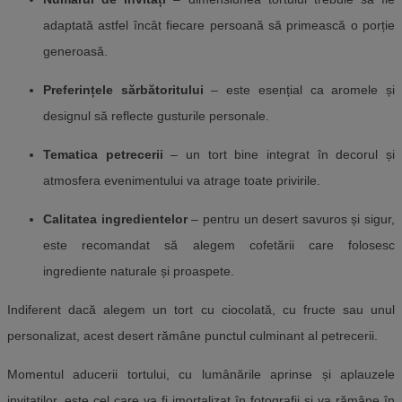
adaptată astfel încât fiecare persoană să primească o porție
generoasă.
Preferințele sărbătoritului
– este esențial ca aromele și
designul să reflecte gusturile personale.
Tematica petrecerii
– un tort bine integrat în decorul și
atmosfera evenimentului va atrage toate privirile.
Calitatea ingredientelor
– pentru un desert savuros și sigur,
este recomandat să alegem cofetării care folosesc
ingrediente naturale și proaspete.
Indiferent dacă alegem un tort cu ciocolată, cu fructe sau unul
personalizat, acest desert rămâne punctul culminant al petrecerii.
Momentul aducerii tortului, cu lumânările aprinse și aplauzele
invitaților, este cel care va fi imortalizat în fotografii și va rămâne în