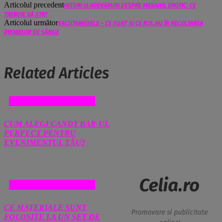
Articolul precedent
MITURI ȘI ADEVĂRURI DESPRE MASAJUL EROTIC: CE
TREBUIE SĂ ȘTII?
Articolul următor
VACUTAINERELE – CE SUNT ȘI CE ROL AU ÎN RECOLTAREA
PROBELOR DE SÂNGE
Related Articles
COMERT SI MAGAZINE
CUM ALEGI CANDY BAR-UL
PERFECT PENTRU
EVENIMENTUL TĂU?
Celia.ro
COMERT SI MAGAZINE
CE MATERIALE SUNT
Promovare si publicitate
FOLOSITE LA UN SET DE