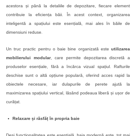
acestora și până la detaliile de depozitare, fiecare element
contribuie la eficiența băii. În acest context, organizarea
inteligentă a spațiului este esențială, mai ales în băile de
dimensiuni reduse.
Un truc practic pentru o baie bine organizată este
utilizarea
mobilierului modular
, care permite depozitarea discretă a
produselor esențiale, fără a încărca vizual spațiul. Rafturile
deschise sunt o altă opțiune populară, oferind acces rapid la
obiectele necesare, iar dulapurile de perete ajută la
maximizarea spațiului vertical, lăsând podeaua liberă și ușor de
curățat.
Relaxare și răsfăț în propria baie
Deși funcționalitatea este esențială, baia modernă este, tot mai