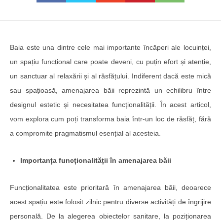
Baia este una dintre cele mai importante încăperi ale locuinței,
un spațiu funcțional care poate deveni, cu puțin efort și atenție,
un sanctuar al relaxării și al răsfățului. Indiferent dacă este mică
sau spațioasă, amenajarea băii reprezintă un echilibru între
designul estetic și necesitatea funcționalității. În acest articol,
vom explora cum poți transforma baia într-un loc de răsfăț, fără
a compromite pragmatismul esențial al acesteia.
Importanța funcționalității în amenajarea băii
Funcționalitatea este prioritară în amenajarea băii, deoarece
acest spațiu este folosit zilnic pentru diverse activități de îngrijire
personală. De la alegerea obiectelor sanitare, la poziționarea