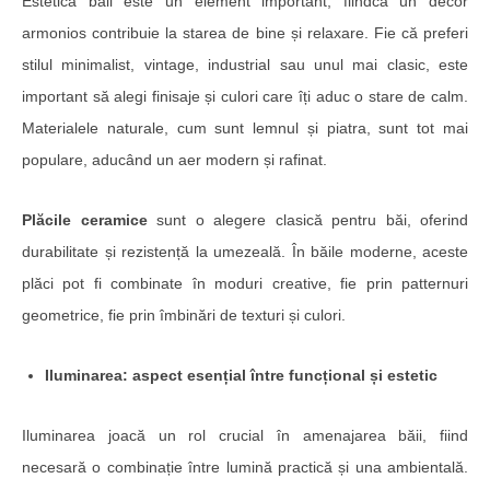
Estetica băii este un element important, fiindcă un decor
armonios contribuie la starea de bine și relaxare. Fie că preferi
stilul minimalist, vintage, industrial sau unul mai clasic, este
important să alegi finisaje și culori care îți aduc o stare de calm.
Materialele naturale, cum sunt lemnul și piatra, sunt tot mai
populare, aducând un aer modern și rafinat.
Plăcile ceramice
sunt o alegere clasică pentru băi, oferind
durabilitate și rezistență la umezeală. În băile moderne, aceste
plăci pot fi combinate în moduri creative, fie prin patternuri
geometrice, fie prin îmbinări de texturi și culori.
Iluminarea: aspect esențial între funcțional și estetic
Iluminarea joacă un rol crucial în amenajarea băii, fiind
necesară o combinație între lumină practică și una ambientală.