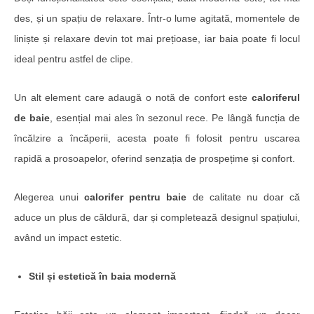
des, și un spațiu de relaxare. Într-o lume agitată, momentele de
liniște și relaxare devin tot mai prețioase, iar baia poate fi locul
ideal pentru astfel de clipe.
Un alt element care adaugă o notă de confort este
caloriferul
de baie
, esențial mai ales în sezonul rece. Pe lângă funcția de
încălzire a încăperii, acesta poate fi folosit pentru uscarea
rapidă a prosoapelor, oferind senzația de prospețime și confort.
Alegerea unui
calorifer pentru baie
de calitate nu doar că
aduce un plus de căldură, dar și completează designul spațiului,
având un impact estetic.
Stil și estetică în baia modernă