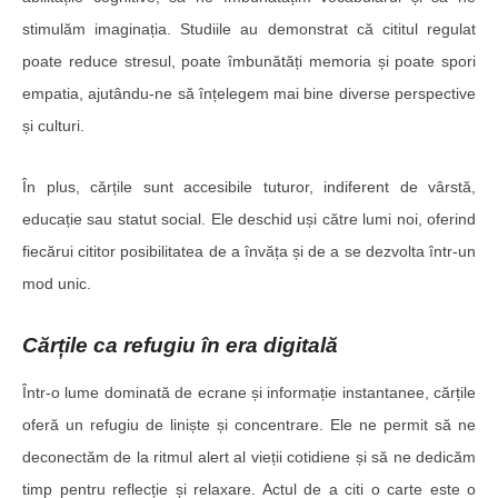
stimulăm imaginația. Studiile au demonstrat că cititul regulat
poate reduce stresul, poate îmbunătăți memoria și poate spori
empatia, ajutându-ne să înțelegem mai bine diverse perspective
și culturi.
În plus, cărțile sunt accesibile tuturor, indiferent de vârstă,
educație sau statut social. Ele deschid uși către lumi noi, oferind
fiecărui cititor posibilitatea de a învăța și de a se dezvolta într-un
mod unic.
Cărțile ca refugiu în era digitală
Într-o lume dominată de ecrane și informație instantanee, cărțile
oferă un refugiu de liniște și concentrare. Ele ne permit să ne
deconectăm de la ritmul alert al vieții cotidiene și să ne dedicăm
timp pentru reflecție și relaxare. Actul de a citi o carte este o