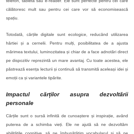
telefon, tabletă sau e-reader. Ele sunt perfecte pentru cei care
călătoresc mult sau pentru cei care vor să economisească
spațiu.
Totodată, cărțile digitale sunt ecologice, reducând utilizarea
hârtiei și a cernelii. Pentru mulți, posibilitatea de a ajusta
mărimea textului, luminozitatea și chiar de a face adnotări direct
pe dispozitiv reprezintă un mare avantaj. Cu toate acestea, ele
păstrează esența lecturii și continuă să transmită aceleași idei și
emoții ca și variantele tipărite.
Impactul cărților asupra dezvoltării
personale
Cărțile sunt o sursă infinită de cunoaștere și inspirație, având
puterea de a schimba vieți. Ele ne ajută să ne dezvoltăm
abilitățile cognitive, să ne îmbunătățim vocabularul și să ne