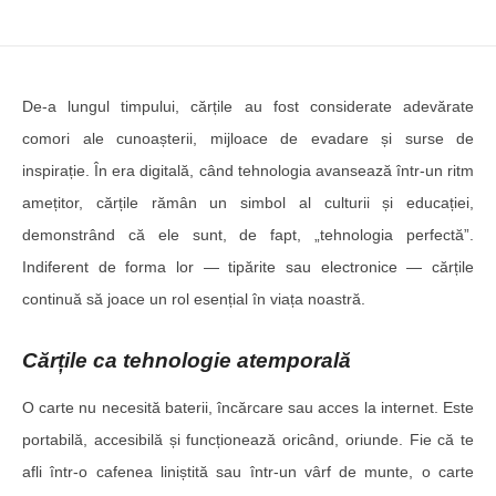
De-a lungul timpului, cărțile au fost considerate adevărate
comori ale cunoașterii, mijloace de evadare și surse de
inspirație. În era digitală, când tehnologia avansează într-un ritm
amețitor, cărțile rămân un simbol al culturii și educației,
demonstrând că ele sunt, de fapt, „tehnologia perfectă”.
Indiferent de forma lor — tipărite sau electronice — cărțile
continuă să joace un rol esențial în viața noastră.
Cărțile ca tehnologie atemporală
O carte nu necesită baterii, încărcare sau acces la internet. Este
portabilă, accesibilă și funcționează oricând, oriunde. Fie că te
afli într-o cafenea liniștită sau într-un vârf de munte, o carte