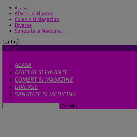
Acasa
Afaceri si Finante
Comert si Magazine
Diverse
Sanatate si Medicina
Căutați
Celia.ro
ACASA
AFACERI SI FINANTE
COMERT SI MAGAZINE
DIVERSE
SANATATE SI MEDICINA