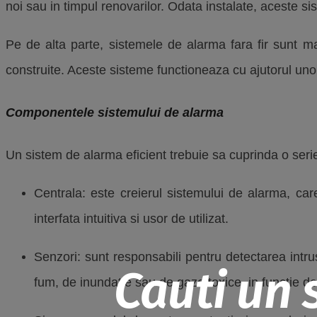
noi sau in timpul renovarilor. Odata instalate, aceste sist
Pe de alta parte, sistemele de alarma fara fir sunt ma
construite. Aceste sisteme functioneaza cu ajutorul unor
Componentele sistemului de alarma
Un sistem de alarma eficient trebuie sa cuprinda o ser
Centrala: este creierul sistemului de alarma, ca
interfata intuitiva si usor de utilizat.
Senzori: sunt responsabili pentru detectarea intr
Cauti un 
fum, de inundatie sau de gaze toxice, in functie de