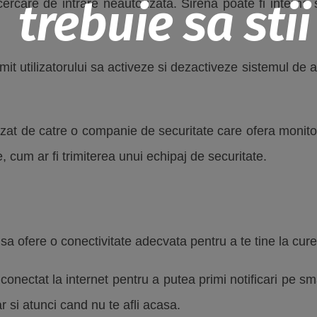
trebuie sa stii
cercare de intrare neautorizata. Sirena poate fi interna 
it utilizatorului sa activeze si dezactiveze sistemul de
izat de catre o companie de securitate care ofera monito
, cum ar fi trimiterea unui echipaj de securitate.
sa ofere o conectivitate adecvata pentru a te tine la cur
 conectat la internet pentru a putea primi notificari pe 
r si atunci cand nu te afli acasa.