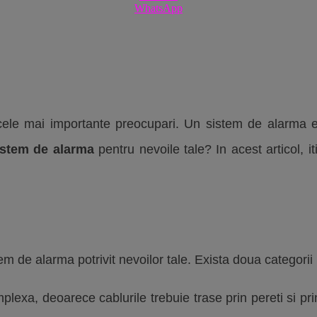
WhatsApp
cele mai importante preocupari. Un sistem de alarma efi
istem de alarma
pentru nevoile tale? In acest articol, it
em de alarma potrivit nevoilor tale. Exista doua categorii p
plexa, deoarece cablurile trebuie trase prin pereti si pr