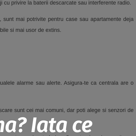
i cu privire la baterii descarcate sau interferente radio.
el, sunt mai potrivite pentru case sau apartamente deja
bile si mai usor de extins.
ualele alarme sau alerte. Asigura-te ca centrala are o
scare sunt cei mai comuni, dar poti alege si senzori de
a? Iata ce