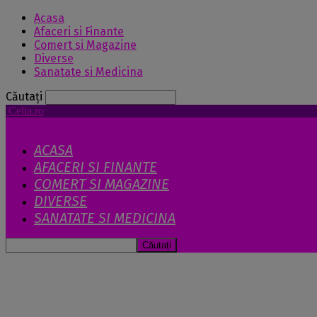
Acasa
Afaceri si Finante
Comert si Magazine
Diverse
Sanatate si Medicina
Căutați
Celia.ro
ACASA
AFACERI SI FINANTE
COMERT SI MAGAZINE
DIVERSE
SANATATE SI MEDICINA