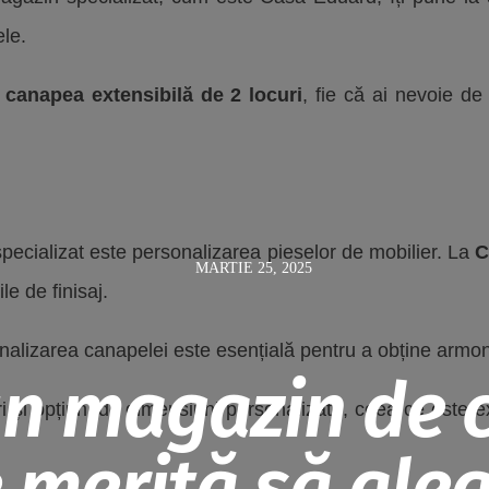
ele.
o
canapea extensibilă de 2 locuri
, fie că ai nevoie d
pecializat este personalizarea pieselor de mobilier. La
C
MARTIE 25, 2025
le de finisaj.
onalizarea canapelei este esențială pentru a obține armoni
un magazin de 
ri și opțiuni de dimensiuni personalizate, ceea ce este ex
 merită să aleg