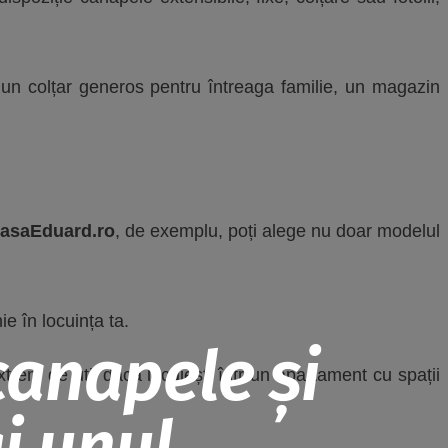
e un colțar generos pentru întreaga familie, un magazin
asaEduard.ro
, de exemplu, poți alege nu doar modelul
e în locuința ta.
canapele și
trem de util dacă locuiești într-un apartament cu spații
i unul