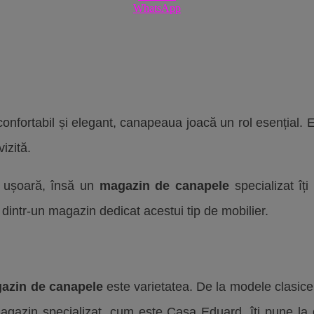
WhatsApp
fortabil și elegant, canapeaua joacă un rol esențial. Est
izită.
a ușoară, însă un
magazin de canapele
specializat îți
dintr-un magazin dedicat acestui tip de mobilier.
azin de canapele
este varietatea. De la modele clasice
magazin specializat, cum este Casa Eduard, îți pune la dis