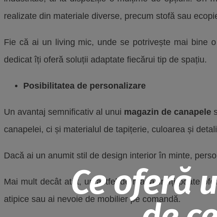
realizate din materiale diverse, precum stofă sau ecopi
Fie că ai un living mic, unde se potrivește mai bine 
dedicat îți oferă soluții adaptate fiecărui tip de spațiu.
Posibilitatea de personalizare
Un avantaj semnificativ al unui
magazin de canapele
s
canapelei, ci și materialul de tapițerie, culoarea și detalii
Dacă ai un anumit stil de design interior în minte, pers
Ce oferă 
Mai mult decât atât, un astfel de magazin îți poate ofe
atipice sau ai nevoie de mobilier pe comandă.
de ce