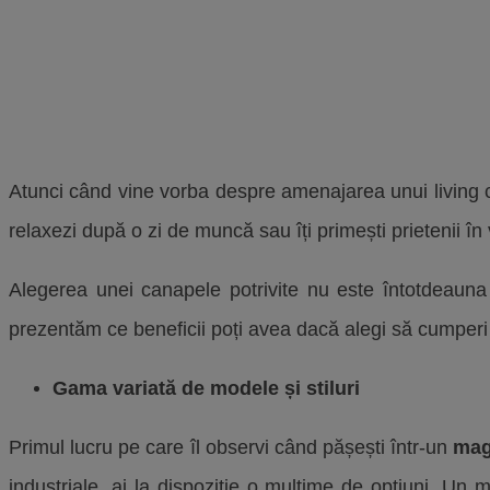
Atunci când vine vorba despre amenajarea unui living con
relaxezi după o zi de muncă sau îți primești prietenii în v
Alegerea unei canapele potrivite nu este întotdeaun
prezentăm ce beneficii poți avea dacă alegi să cumperi 
Gama variată de modele și stiluri
Primul lucru pe care îl observi când pășești într-un
mag
industriale, ai la dispoziție o mulțime de opțiuni. Un 