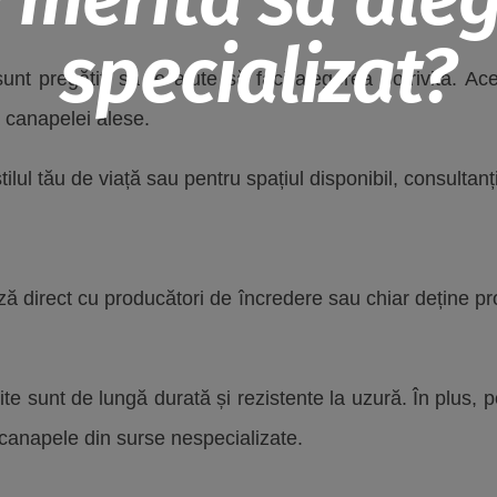
specializat?
 sunt pregătiți să te ajute să faci alegerea potrivită. Ac
ea canapelei alese.
ilul tău de viață sau pentru spațiul disponibil, consultanț
 direct cu producători de încredere sau chiar deține pr
ite sunt de lungă durată și rezistente la uzură. În plus, p
canapele din surse nespecializate.