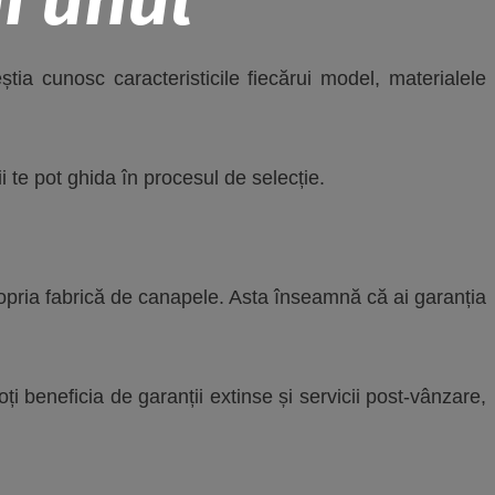
eștia cunosc caracteristicile fiecărui model, materialele
ii te pot ghida în procesul de selecție.
opria fabrică de canapele. Asta înseamnă că ai garanția
oți beneficia de garanții extinse și servicii post-vânzare,