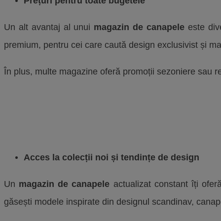
Prețuri pentru toate bugetele
Un alt avantaj al unui
magazin de canapele
este dive
premium, pentru cei care caută design exclusivist și mat
În plus, multe magazine oferă promoții sezoniere sau red
Acces la colecții noi și tendințe de design
Un
magazin de canapele
actualizat constant îți ofe
găsești modele inspirate din designul scandinav, canape