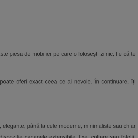
e piesa de mobilier pe care o folosești zilnic, fie că te
 poate oferi exact ceea ce ai nevoie. În continuare, îți
, elegante, până la cele moderne, minimaliste sau chiar
poziție canapele extensibile, fixe, colțare sau fotolii,