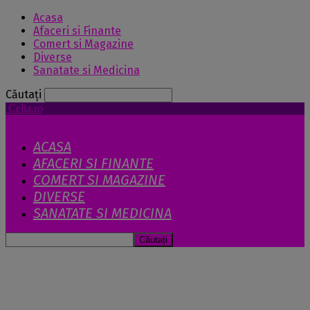
Acasa
Afaceri si Finante
Comert si Magazine
Diverse
Sanatate si Medicina
Căutați
Celia.ro
ACASA
AFACERI SI FINANTE
COMERT SI MAGAZINE
DIVERSE
SANATATE SI MEDICINA