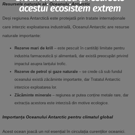
Resursele naturale ale Oceanului Antarctic
acestui ecosistem extrem
Deși regiunea Antarctică este protejată prin tratate internaționale
care interzic exploatarea industrială, Oceanul Antarctic are resurse
naturale importante:
Rezerve mari de krill
– este pescuit în cantități limitate pentru
industria farmaceutică și alimentară, dar există preocupări privind
impactul asupra lanțului trofic.
Rezerve de petrol și gaze naturale
–
s
e crede că sub fundul
oceanului există zăcăminte importante, dar Tratatul Antarctic
interzice exploatarea lor.
Zăcăminte minerale
–
r
egiunea ar putea conține metale rare, dar
extracția acestora este interzisă din motive ecologice.
Importanța Oceanului Antarctic pentru climatul global
Acest ocean joacă un rol esențial în circulația curenților oceanici.