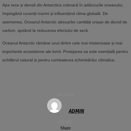
Apa rece și densă din Antarctica coboară în adâncurile oceanului,
împingând curenții marini și influențând clima globală. De
asemenea, Oceanul Antarctic absoarbe cantități uriașe de dioxid de
carbon, ajutând la reducerea efectului de seră.
Oceanul Antarctic rămâne unul dintre cele mai misterioase și mai
importante ecosisteme ale lumii. Protejarea sa este esențială pentru
echilibrul natural și pentru combaterea schimbărilor climatice.
AUTHOR
ADMIN
SHARE
Share