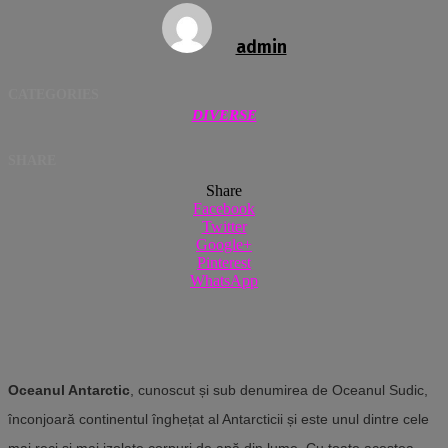
admin
CATEGORIES
DIVERSE
SHARE
Share
Facebook
Twitter
Google+
Pinterest
WhatsApp
Oceanul Antarctic
, cunoscut și sub denumirea de Oceanul Sudic,
înconjoară continentul înghețat al Antarcticii și este unul dintre cele