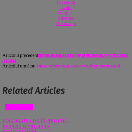
Facebook
Twitter
Google+
Pinterest
WhatsApp
Articolul precedent
EDITURI ROMÂNEȘTI DE TOP ȘI RECOMANDĂRI ACTUALE DE
LECTURĂ
Articolul următor
CÂND PURTĂM ORTEZE PENTRU MÂNĂ ȘI CUM NE AJUTĂ
Related Articles
DIVERSE
LOCURI DE LUX ÎN BEIJING
PENTRU O VACANȚĂ
EXCLUSIVISTĂ