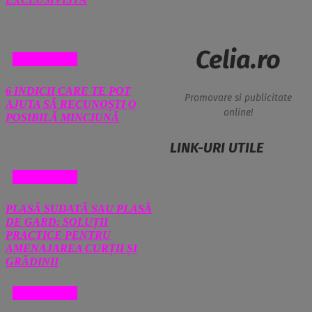
Celia.ro
DIVERSE
6 INDICII CARE TE POT
Promovare si publicitate
AJUTA SĂ RECUNOȘTI O
online!
POSIBILĂ MINCIUNĂ
LINK-URI UTILE
DIVERSE
PLASĂ SUDATĂ SAU PLASĂ
DE GARD: SOLUȚII
PRACTICE PENTRU
AMENAJAREA CURȚII ȘI
GRĂDINII
DIVERSE