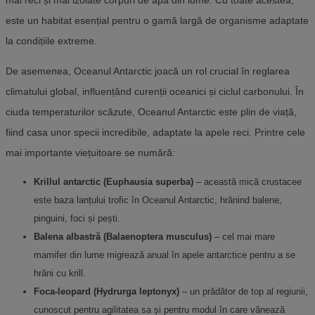
mai reci și mai izolate corpuri de apă din lume. Cu toate acestea,
este un habitat esențial pentru o gamă largă de organisme adaptate
la condițiile extreme.
De asemenea, Oceanul Antarctic joacă un rol crucial în reglarea
climatului global, influențând curenții oceanici și ciclul carbonului. În
ciuda temperaturilor scăzute, Oceanul Antarctic este plin de viață,
fiind casa unor specii incredibile, adaptate la apele reci. Printre cele
mai importante viețuitoare se numără:
Krillul antarctic (Euphausia superba)
– această mică crustacee
este baza lanțului trofic în Oceanul Antarctic, hrănind balene,
pinguini, foci și pești.
Balena albastră (Balaenoptera musculus)
– cel mai mare
mamifer din lume migrează anual în apele antarctice pentru a se
hrăni cu krill.
Foca-leopard (Hydrurga leptonyx)
– un prădător de top al regiunii,
cunoscut pentru agilitatea sa și pentru modul în care vânează