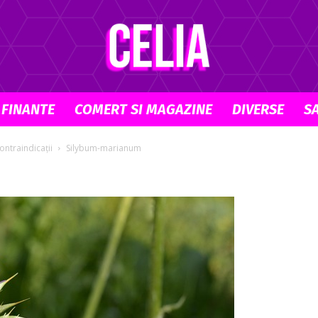
 FINANTE
COMERT SI MAGAZINE
DIVERSE
S
Celia.ro
ontraindicații
Silybum-marianum