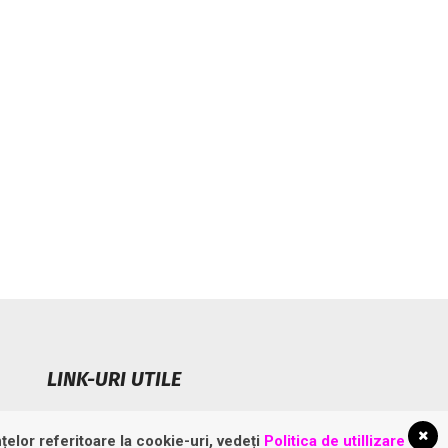
LINK-URI UTILE
fișierele cookies
Politică de confidențialitate
țelor referitoare la cookie-uri, vedeți
Politica de utillizare