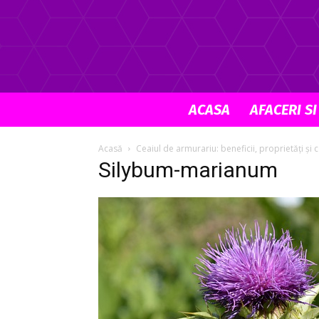
ACASA
AFACERI SI
Acasă
Ceaiul de armurariu: beneficii, proprietăți și c
Silybum-marianum