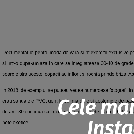
Documentarile pentru moda de vara sunt exercitii exclusive pent
si intr-o dupa-amiaza in care se inregistreaza 30-40 de grade s
soarele straluceste, copacii au inflorit si rochia prinde briza. As
In 2018, de exemplu, se puteau vedea numeroase fotografii in c
Cele mai
erau sandalele PVC, gentile din margele si costumele de baie 
de anii 80 continua sa cucereasca noi adepte. Vara 2019 nu s-a
Insta
note exotice.