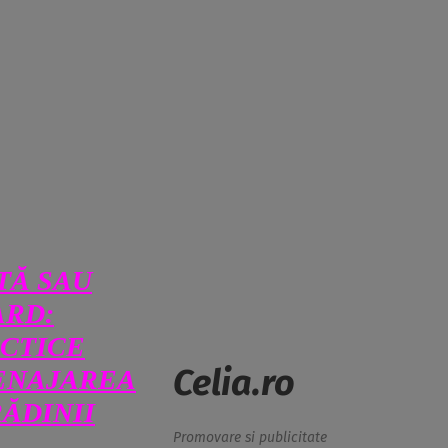
TĂ SAU
ARD:
ACTICE
Celia.ro
ENAJAREA
RĂDINII
Promovare si publicitate