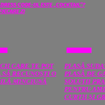
 DRESS CODE-UL ESTE „COCKTAIL”?
IECARE ZI
SE
DIVERSE
ICII CARE TE POT
PLASĂ SUDA
 SĂ RECUNOȘTI O
PLASĂ DE G
ILĂ MINCIUNĂ
SOLUȚII PR
PENTRU AM
CURȚII ȘI G