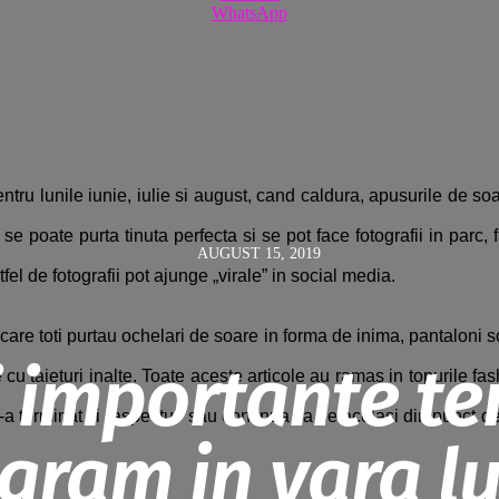
WhatsApp
ru lunile iunie, iulie si august, cand caldura, apusurile de soa
e poate purta tinuta perfecta si se pot face fotografii in parc, 
AUGUST 15, 2019
tfel de fotografii pot ajunge „virale” in social media.
are toti purtau ochelari de soare in forma de inima, pantaloni 
 importante te
cu taieturi inalte. Toate aceste articole au ramas in topurile f
 terminat si „aspectul” sau continua sa fie acelasi din punct de
gram in vara lu