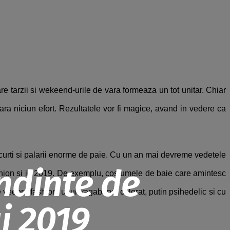
re tarzii si wekeend-urile de vara formeaza un tot unitar. Chiar
fara niciun efort. Rezultatele vor fi magice, avand in vedere ca
scurti si palarii enorme de paie. Cu un an mai devreme vedetele
ndinte de
ashion si in 2019. De exemplu, costumele de baie care amintesc
 vedere fashion: unul vagabond, colorat, putin psihedelic si cu
i 2019