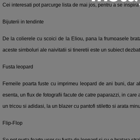
Cei interesati pot parcurge lista de mai jos, pentru a se inspira
Bijuterii in tendinte
De la colierele cu scoici de la Eliou, pana la frumoasele brata
aceste simboluri ale naivitatii si tineretii este un subiect dezba
Fusta leopard
Femeile poarta fuste cu imprimeu leopard de ani buni, dar ab
esenta, un flux de fotografii facute de catre paparazzi, in care
un tricou si adidasi, la un blazer cu pantofi stiletto si arata min
Flip-Flop
Se pot purta foarte usor cu fusta de leopard si cu o bratara str