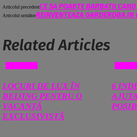
CE SA POARTE BARBATII CAND
Articolul precedent
REINVENTEAZA GARDEROBA IN F
Articolul următor
Related Articles
DIVERSE
DIVER
LOCURI DE LUX ÎN
6 IND
BEIJING PENTRU O
AJUTA
VACANȚĂ
POSIB
EXCLUSIVISTĂ