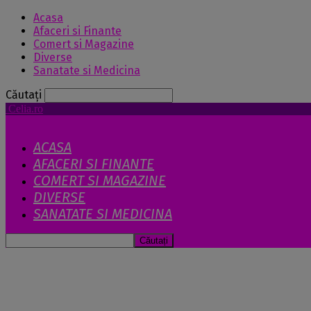
Acasa
Afaceri si Finante
Comert si Magazine
Diverse
Sanatate si Medicina
Căutați
Celia.ro
ACASA
AFACERI SI FINANTE
COMERT SI MAGAZINE
DIVERSE
SANATATE SI MEDICINA