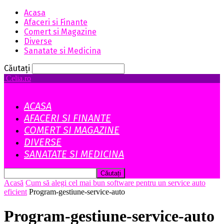
Acasa
Afaceri si Finante
Comert si Magazine
Diverse
Sanatate si Medicina
Căutați
Celia.ro
ACASA
AFACERI SI FINANTE
COMERT SI MAGAZINE
DIVERSE
SANATATE SI MEDICINA
Acasă
Cum să alegi cel mai bun software pentru un service auto
eficient
Program-gestiune-service-auto
Program-gestiune-service-auto