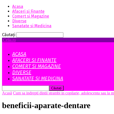
Acasa
Afaceri si Finante
Comert si Magazine
Diverse
Sanatate si Medicina
Căutați
Celia.ro
ACASA
AFACERI SI FINANTE
COMERT SI MAGAZINE
DIVERSE
SANATATE SI MEDICINA
Acasă
Cum sa indrepti dintii strambi in copilarie, adolescenta sau la m
beneficii-aparate-dentare