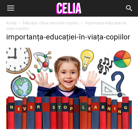
Acasă
Educația: cheia viitorului copiilor
importanța-educației-în-
viața-copiilor
importanța-educației-în-viața-copiilor