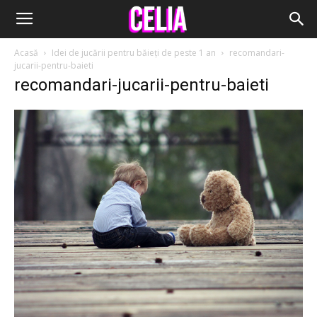
Acasă
Idei de jucării pentru băieți de peste 1 an
recomandari-
jucarii-pentru-baieti
recomandari-jucarii-pentru-baieti