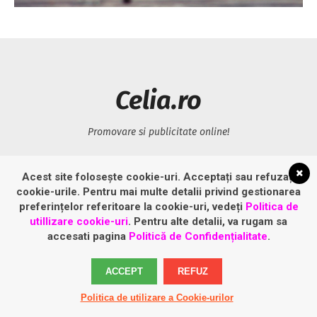
Celia.ro
Promovare si publicitate online!
LINK-URI UTILE
Acest site folosește cookie-uri. Acceptați sau refuzați
cookie-urile. Pentru mai multe detalii privind gestionarea
preferințelor referitoare la cookie-uri, vedeți
Politica de
Politică privind fișierele cookies
utillizare cookie-uri
. Pentru alte detalii, va rugam sa
Politică de confidențialitate
accesati pagina
Politică de Confidențialitate
.
ACCEPT
REFUZ
Politica de utilizare a Cookie-urilor