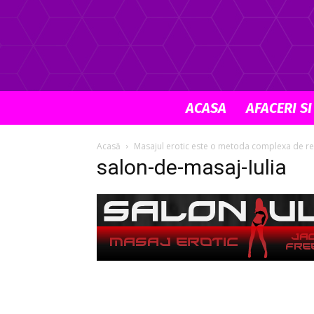
ACASA
AFACERI SI
Acasă
Masajul erotic este o metoda complexa de rela
salon-de-masaj-Iulia