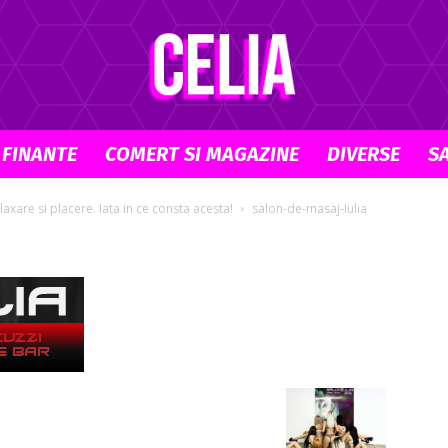
 FINANTE
COMERT SI MAGAZINE
DIVERSE
S
Celia.ro
xare si placere. Iata in ce consta acesta!
salon-de-masaj-Iulia