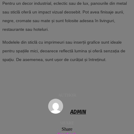
Pentru un decor industrial, eclectic sau de lux, panourile din metal
sau sticlă oferă un impact vizual deosebit. Pot avea finisaje aurii,
negre, cromate sau mate și sunt folosite adesea în livinguri,
restaurante sau hoteluri.
Modelele din sticlă cu imprimeuri sau inserții grafice sunt ideale
pentru spațiile mici, deoarece reflectă lumina și oferă senzația de
spațiu. De asemenea, sunt ușor de curățat și întreținut.
AUTHOR
ADMIN
SHARE
Share