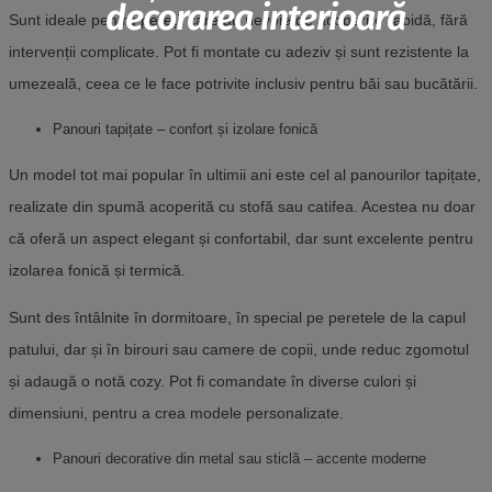
decorarea interioară
Sunt ideale pentru pereții care au nevoie de acoperire rapidă, fără
intervenții complicate. Pot fi montate cu adeziv și sunt rezistente la
umezeală, ceea ce le face potrivite inclusiv pentru băi sau bucătării.
Panouri tapițate – confort și izolare fonică
Un model tot mai popular în ultimii ani este cel al panourilor tapițate,
realizate din spumă acoperită cu stofă sau catifea. Acestea nu doar
că oferă un aspect elegant și confortabil, dar sunt excelente pentru
izolarea fonică și termică.
Sunt des întâlnite în dormitoare, în special pe peretele de la capul
patului, dar și în birouri sau camere de copii, unde reduc zgomotul
și adaugă o notă cozy. Pot fi comandate în diverse culori și
dimensiuni, pentru a crea modele personalizate.
Panouri decorative din metal sau sticlă – accente moderne