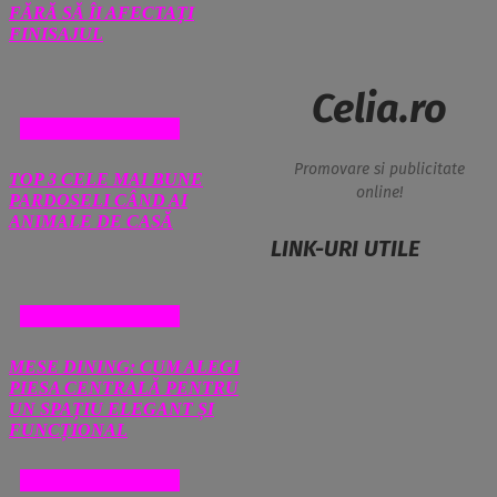
FĂRĂ SĂ ÎI AFECTAȚI
FINISAJUL
Celia.ro
CASA SI GRADINA
Promovare si publicitate
TOP 3 CELE MAI BUNE
online!
PARDOSELI CÂND AI
ANIMALE DE CASĂ
LINK-URI UTILE
CASA SI GRADINA
MESE DINING: CUM ALEGI
PIESA CENTRALĂ PENTRU
UN SPAȚIU ELEGANT ȘI
FUNCȚIONAL
CASA SI GRADINA