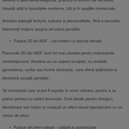
devenit o alternativă elegantă, practică și extrem de versatilă,
folosită atât în locuințele moderne, cât și în spațiile comerciale.
Acestea adaugă textură, culoare și personalitate, fără a necesita
intervenții majore asupra structurii pereților.
Panouri 3D din MDF – stil modern cu textură rafinată
Panourile 3D din MDF sunt tot mai căutate pentru interioarele
contemporane. Acestea au un aspect sculptat, cu modele
geometrice, curbe sau forme abstracte, care oferă adâncime și
dinamică vizuală pereților.
Se montează ușor și pot fi vopsite în orice culoare, pentru a se
potrivi perfect cu restul decorului. Sunt ideale pentru livinguri,
dormitoare sau holuri și creează un efect vizual spectaculos cu un
minim de efort.
Panouri din lemn natural – căldură și autenticitate