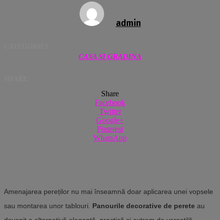
admin
CATEGORIES
CASA SI GRADINA
SHARE
Share
Facebook
Twitter
Google+
Pinterest
WhatsApp
Amenajarea pereților nu mai înseamnă doar aplicarea unei vopsele
sau montarea unor tablouri.
Panourile decorative de perete
au