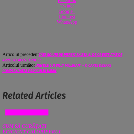
Facebook
Twitter
Google+
Pinterest
WhatsApp
Articolul precedent
CÂTE SOIURI DE PIERSIC EXISTĂ ȘI DE CE ESTE ATÂT DE
APRECIAT ACEST FRUCT?
Articolul următor
„MINȚILE LUI BILLY MILLIGAN” – O CARTE DESPRE
COMPLEXITATEA PSIHICULUI UMAN
Related Articles
CASA SI GRADINA
CUM SĂ CURĂȚAȚI
EFICIENT CALORIFERUL