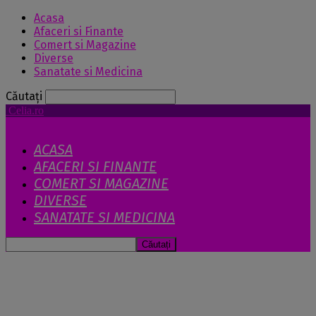
Acasa
Afaceri si Finante
Comert si Magazine
Diverse
Sanatate si Medicina
Căutați
Celia.ro
ACASA
AFACERI SI FINANTE
COMERT SI MAGAZINE
DIVERSE
SANATATE SI MEDICINA