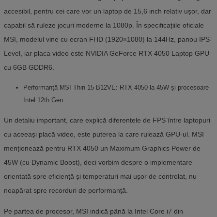
accesibil, pentru cei care vor un laptop de 15,6 inch relativ ușor, dar
capabil să ruleze jocuri moderne la 1080p. În specificațiile oficiale
MSI, modelul vine cu ecran FHD (1920×1080) la 144Hz, panou IPS-
Level, iar placa video este NVIDIA GeForce RTX 4050 Laptop GPU
cu 6GB GDDR6.
Performanță MSI Thin 15 B12VE: RTX 4050 la 45W și procesoare
Intel 12th Gen
Un detaliu important, care explică diferențele de FPS între laptopuri
cu aceeași placă video, este puterea la care rulează GPU-ul. MSI
menționează pentru RTX 4050 un Maximum Graphics Power de
45W (cu Dynamic Boost), deci vorbim despre o implementare
orientată spre eficiență și temperaturi mai ușor de controlat, nu
neapărat spre recorduri de performanță.
Pe partea de procesor, MSI indică până la Intel Core i7 din