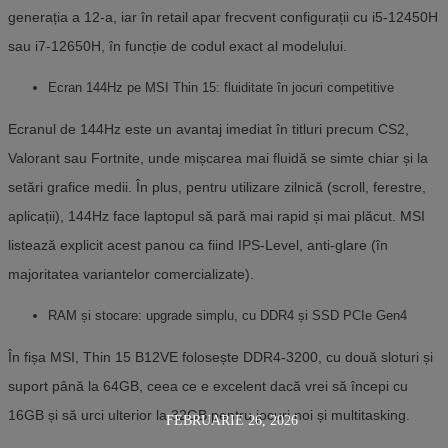
generația a 12-a, iar în retail apar frecvent configurații cu i5-12450H
sau i7-12650H, în funcție de codul exact al modelului.
Ecran 144Hz pe MSI Thin 15: fluiditate în jocuri competitive
Ecranul de 144Hz este un avantaj imediat în titluri precum CS2,
Valorant sau Fortnite, unde mișcarea mai fluidă se simte chiar și la
setări grafice medii. În plus, pentru utilizare zilnică (scroll, ferestre,
aplicații), 144Hz face laptopul să pară mai rapid și mai plăcut. MSI
listează explicit acest panou ca fiind IPS-Level, anti-glare (în
majoritatea variantelor comercializate).
RAM și stocare: upgrade simplu, cu DDR4 și SSD PCIe Gen4
În fișa MSI, Thin 15 B12VE folosește DDR4-3200, cu două sloturi și
suport până la 64GB, ceea ce e excelent dacă vrei să începi cu
16GB și să urci ulterior la 32GB pentru jocuri noi și multitasking.
FEBRUARIE 26, 2026