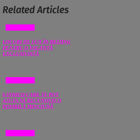
Related Articles
DIVERSE
LOCURI DE LUX ÎN BEIJING
PENTRU O VACANȚĂ
EXCLUSIVISTĂ
DIVERSE
6 INDICII CARE TE POT
AJUTA SĂ RECUNOȘTI O
POSIBILĂ MINCIUNĂ
DIVERSE