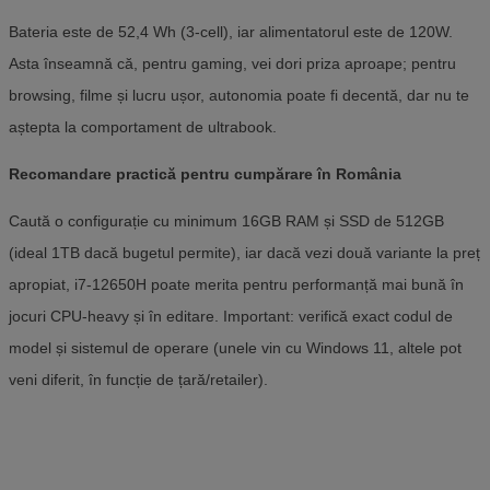
Bateria este de 52,4 Wh (3-cell), iar alimentatorul este de 120W.
Asta înseamnă că, pentru gaming, vei dori priza aproape; pentru
browsing, filme și lucru ușor, autonomia poate fi decentă, dar nu te
aștepta la comportament de ultrabook.
Recomandare practică pentru cumpărare în România
Caută o configurație cu minimum 16GB RAM și SSD de 512GB
(ideal 1TB dacă bugetul permite), iar dacă vezi două variante la preț
apropiat, i7-12650H poate merita pentru performanță mai bună în
jocuri CPU-heavy și în editare. Important: verifică exact codul de
model și sistemul de operare (unele vin cu Windows 11, altele pot
veni diferit, în funcție de țară/retailer).