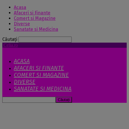
Acasa
Afaceri si Finante
Comert si Magazine
Diverse
Sanatate si Medicina
Căutați
Celia.ro
ACASA
AFACERI SI FINANTE
COMERT SI MAGAZINE
DIVERSE
SANATATE SI MEDICINA