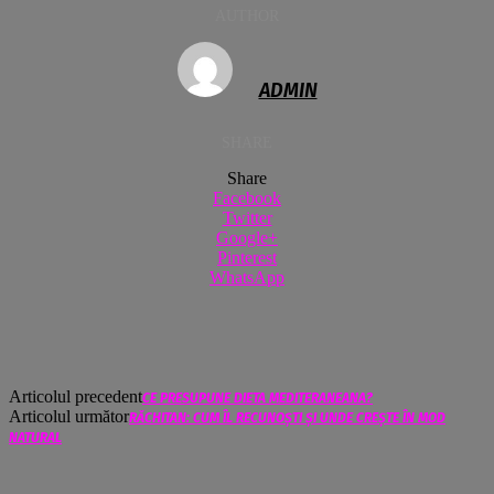
AUTHOR
ADMIN
SHARE
Share
Facebook
Twitter
Google+
Pinterest
WhatsApp
Articolul precedent
CE PRESUPUNE DIETA MEDITERANEANA?
Articolul următor
RĂCHITAN: CUM ÎL RECUNOȘTI ȘI UNDE CREȘTE ÎN MOD
NATURAL