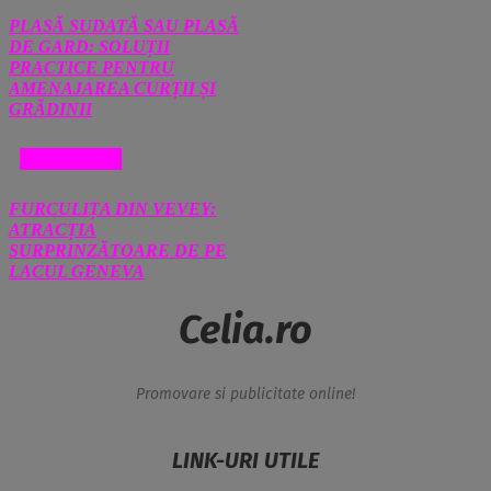
PLASĂ SUDATĂ SAU PLASĂ
DE GARD: SOLUȚII
PRACTICE PENTRU
AMENAJAREA CURȚII ȘI
GRĂDINII
DIVERSE
FURCULIȚA DIN VEVEY:
ATRACȚIA
SURPRINZĂTOARE DE PE
LACUL GENEVA
Celia.ro
Promovare si publicitate online!
LINK-URI UTILE