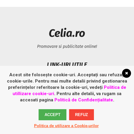
Celia.ro
Promovare si publicitate online!
LINK-URI UTILE
Acest site folosește cookie-uri. Acceptați sau refuzați
Politică privind fișierele cookies
cookie-urile. Pentru mai multe detalii privind gestionarea
preferințelor referitoare la cookie-uri, vedeți
Politica de
Politică de confidențialitate
utillizare cookie-uri
. Pentru alte detalii, va rugam sa
accesati pagina
Politică de Confidențialitate
.
ACCEPT
REFUZ
Politica de utilizare a Cookie-urilor