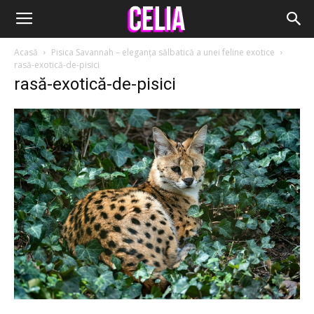
Acasă
Pisica Savannah – eleganța sălbatică a unei feline exotice
rasă-exotică-de-pisici
rasă-exotică-de-pisici