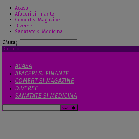
Acasa
Afaceri si Finante
Comert si Magazine
Diverse
Sanatate si Medicina
Căutați
Celia.ro
ACASA
AFACERI SI FINANTE
COMERT SI MAGAZINE
DIVERSE
SANATATE SI MEDICINA