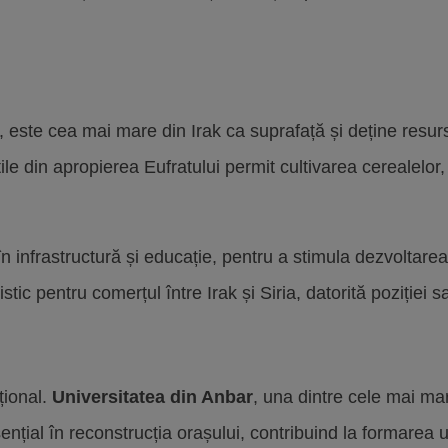
, este cea mai mare din Irak ca suprafață și deține resu
rtile din apropierea Eufratului permit cultivarea cerealelo
iții în infrastructură și educație, pentru a stimula dezvol
c pentru comerțul între Irak și Siria, datorită poziției sa
țional.
Universitatea din Anbar
, una dintre cele mai ma
ențial în reconstrucția orașului, contribuind la formarea u