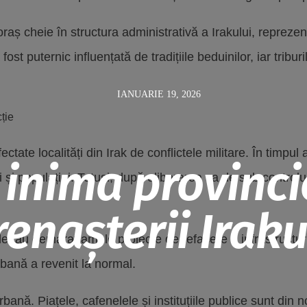
aș cheie în structura administrativă a Irakului, reprezen
 fost puternic influențată de tradițiile beduinilor, iar trib
IANUARIE 19, 2026
ție
ctate localități din Irak de conflictele militare. În timpul
inima provincie
i și populației. Totuși, după eliberarea sa de sub control
enașterii Iraku
ale, au demarat ample proiecte de refacere a infrastructurii,
urbană a revenit la normal.
ă. Piațele, cafenelele și instituțiile publice sunt din no