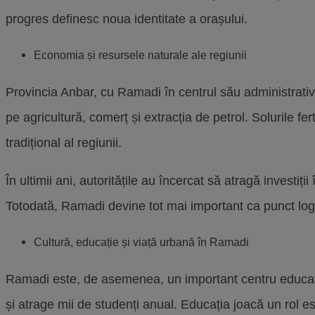
progres definesc noua identitate a orașului.
Economia și resursele naturale ale regiunii
Provincia Anbar, cu Ramadi în centrul său administrativ
pe agricultură, comerț și extracția de petrol. Solurile fe
tradițional al regiunii.
În ultimii ani, autoritățile au încercat să atragă invest
Totodată, Ramadi devine tot mai important ca punct logisti
Cultură, educație și viață urbană în Ramadi
Ramadi este, de asemenea, un important centru educa
și atrage mii de studenți anual. Educația joacă un rol es