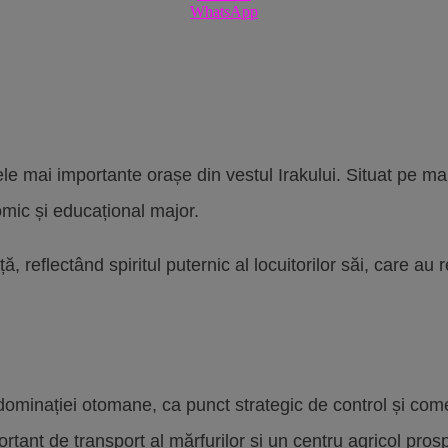
WhatsApp
ele mai importante orașe din vestul Irakului. Situat pe malu
mic și educațional major.
ță, reflectând spiritul puternic al locuitorilor săi, care au
ominației otomane, ca punct strategic de control și comerț
ortant de transport al mărfurilor și un centru agricol pros