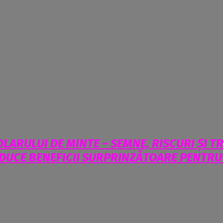
OLARULUI DE MINTE – SEMNE, RISCURI ȘI 
ADUCE BENEFICII SURPRINZĂTOARE PENTR