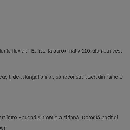
rile fluviului Eufrat, la aproximativ 110 kilometri vest
 reușit, de-a lungul anilor, să reconstruiască din ruine o
 între Bagdad și frontiera siriană. Datorită poziției
per.