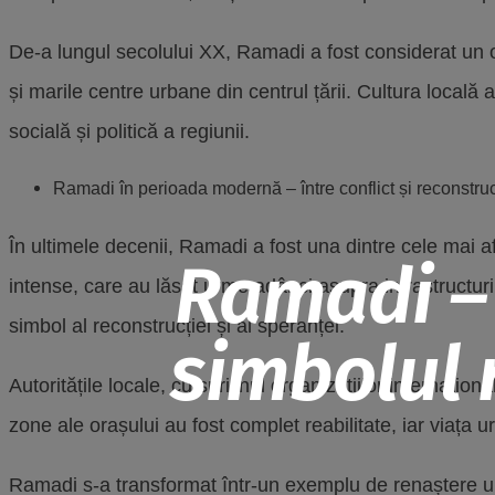
De-a lungul secolului XX, Ramadi a fost considerat un or
și marile centre urbane din centrul țării. Cultura locală a
socială și politică a regiunii.
Ramadi în perioada modernă – între conflict și reconstruc
În ultimele decenii, Ramadi a fost una dintre cele mai afe
Ramadi – 
intense, care au lăsat urme adânci asupra infrastructuri
simbol al reconstrucției și al speranței.
simbolul r
Autoritățile locale, cu sprijinul organizațiilor internațion
zone ale orașului au fost complet reabilitate, iar viața 
Ramadi s-a transformat într-un exemplu de renaștere urban