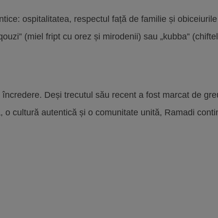
tice: ospitalitatea, respectul față de familie și obiceiuri
zi” (miel fript cu orez și mirodenii) sau „kubba” (chiftel
încredere. Deși trecutul său recent a fost marcat de greut
că, o cultură autentică și o comunitate unită, Ramadi co