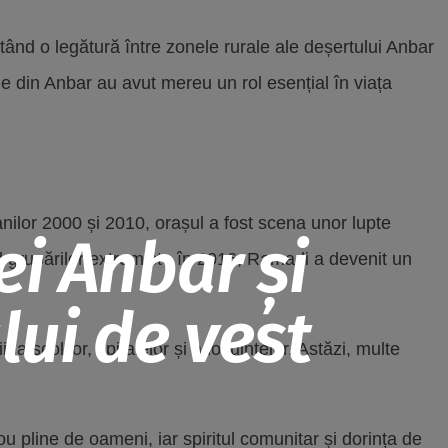
tând o legătură între zonele rurale ale deșertului Anbar
urile din Anbar au avut mereu un rol esențial în viața
 anilor 2000 și 2010, orașul a fost scena unor lupte
i Anbar și
ul grupărilor extremiste în 2016, Ramadi a devenit un
lui de vest
 a școlilor, spitalelor și a locuințelor. Astăzi, multe
u pline de oameni, iar spiritul comunitar și dorința de