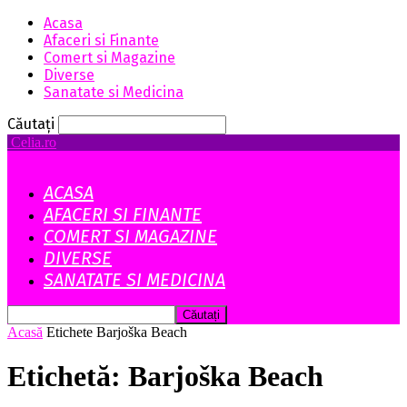
Acasa
Afaceri si Finante
Comert si Magazine
Diverse
Sanatate si Medicina
Căutați
Celia.ro
ACASA
AFACERI SI FINANTE
COMERT SI MAGAZINE
DIVERSE
SANATATE SI MEDICINA
Acasă
Etichete
Barjoška Beach
Etichetă: Barjoška Beach