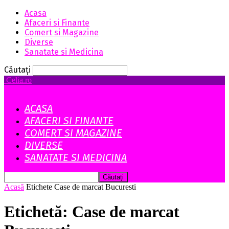
Acasa
Afaceri si Finante
Comert si Magazine
Diverse
Sanatate si Medicina
Căutați
Celia.ro
ACASA
AFACERI SI FINANTE
COMERT SI MAGAZINE
DIVERSE
SANATATE SI MEDICINA
Acasă
Etichete
Case de marcat Bucuresti
Etichetă: Case de marcat