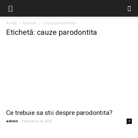
Acasă
Etichete
Cauze parodontita
Etichetă: cauze parodontita
Ce trebuie sa stii despre parodontita?
admin
-
februarie 14, 2022
0