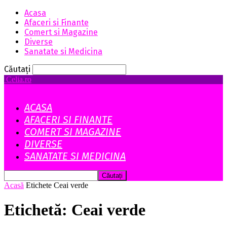
Acasa
Afaceri si Finante
Comert si Magazine
Diverse
Sanatate si Medicina
Căutați
Celia.ro
ACASA
AFACERI SI FINANTE
COMERT SI MAGAZINE
DIVERSE
SANATATE SI MEDICINA
Acasă
Etichete
Ceai verde
Etichetă: Ceai verde