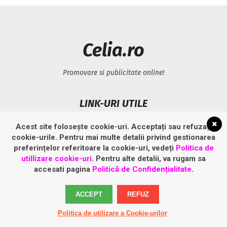
Celia.ro
Promovare si publicitate online!
LINK-URI UTILE
Acest site folosește cookie-uri. Acceptați sau refuzați
Politică privind fișierele cookies
cookie-urile. Pentru mai multe detalii privind gestionarea
Politică de confidențialitate
preferințelor referitoare la cookie-uri, vedeți
Politica de
utillizare cookie-uri
. Pentru alte detalii, va rugam sa
accesati pagina
Politică de Confidențialitate
.
ACCEPT
REFUZ
Politica de utilizare a Cookie-urilor