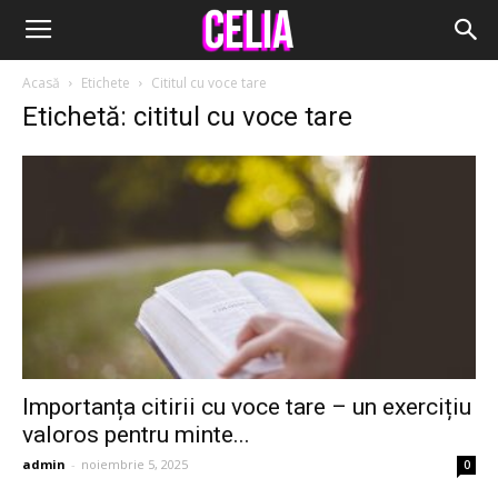
Acasă
Etichete
Cititul cu voce tare
Etichetă: cititul cu voce tare
Importanța citirii cu voce tare – un exercițiu
valoros pentru minte...
admin
-
noiembrie 5, 2025
0