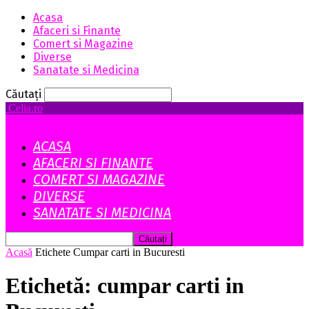
Acasa
Afaceri si Finante
Comert si Magazine
Diverse
Sanatate si Medicina
Căutați
Celia.ro
ACASA
AFACERI SI FINANTE
COMERT SI MAGAZINE
DIVERSE
SANATATE SI MEDICINA
Acasă
Etichete
Cumpar carti in Bucuresti
Etichetă: cumpar carti in