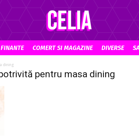
 FINANTE
COMERT SI MAGAZINE
DIVERSE
S
Celia.ro
a dining
potrivită pentru masa dining