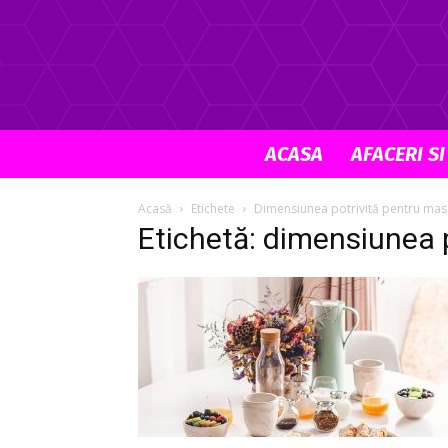
ACASA
AFACERI SI
Acasă
Etichete
Dimensiunea potrivită pentru mas
Etichetă: dimensiunea 