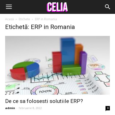
Acasă
Etichete
ERP in Romania
Etichetă: ERP in Romania
De ce sa folosesti solutiile ERP?
admin
-
februarie 8, 2022
0