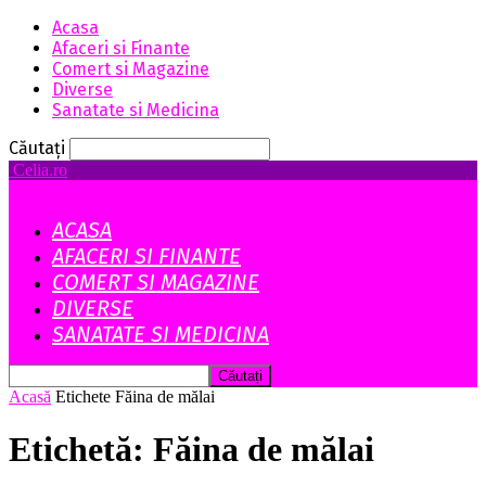
Acasa
Afaceri si Finante
Comert si Magazine
Diverse
Sanatate si Medicina
Căutați
Celia.ro
ACASA
AFACERI SI FINANTE
COMERT SI MAGAZINE
DIVERSE
SANATATE SI MEDICINA
Acasă
Etichete
Făina de mălai
Etichetă: Făina de mălai