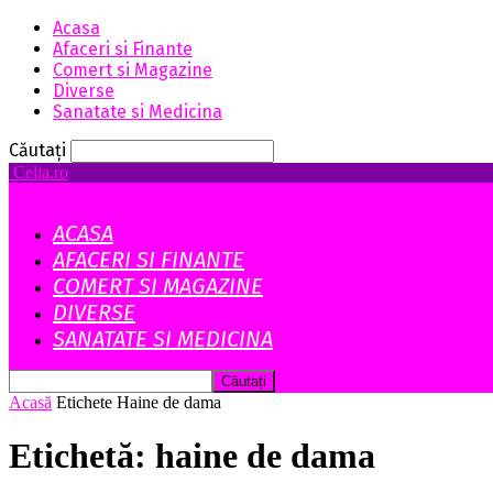
Acasa
Afaceri si Finante
Comert si Magazine
Diverse
Sanatate si Medicina
Căutați
Celia.ro
ACASA
AFACERI SI FINANTE
COMERT SI MAGAZINE
DIVERSE
SANATATE SI MEDICINA
Acasă
Etichete
Haine de dama
Etichetă: haine de dama