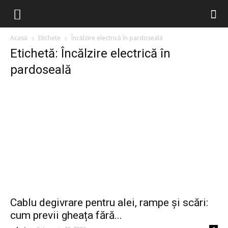
Acasă
Etichete
Încălzire electrică în pardoseală
Etichetă: Încălzire electrică în
pardoseală
Cablu degivrare pentru alei, rampe și scări:
cum previi gheața fără...