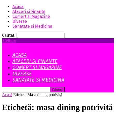
Acasa
Afaceri si Finante
Comert si Magazine
Diverse
Sanatate si Medicina
Căutați
Celia.ro
ACASA
AFACERI SI FINANTE
COMERT SI MAGAZINE
DIVERSE
SANATATE SI MEDICINA
Acasă
Etichete
Masa dining potrivită
Etichetă: masa dining potrivită