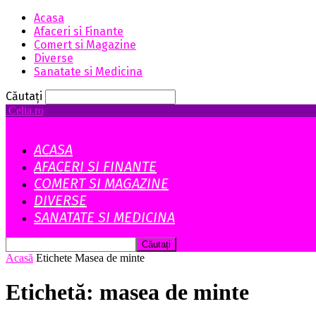
Acasa
Afaceri si Finante
Comert si Magazine
Diverse
Sanatate si Medicina
Căutați
Celia.ro
ACASA
AFACERI SI FINANTE
COMERT SI MAGAZINE
DIVERSE
SANATATE SI MEDICINA
Acasă
Etichete
Masea de minte
Etichetă: masea de minte