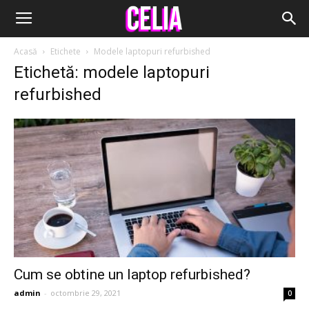
Acasă
Etichete
Modele laptopuri refurbished
Etichetă: modele laptopuri
refurbished
Cum se obtine un laptop refurbished?
admin
-
octombrie 29, 2021
0