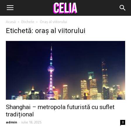
Acasă
Etichete
Oraș al viitorului
Etichetă: oraș al viitorului
Shanghai – metropola futuristă cu suflet
tradițional
admin
-
iulie 18, 2025
0