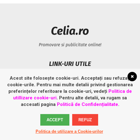
Celia.ro
Promovare si publicitate online!
LINK-URI UTILE
Acest site folosește cookie-uri. Acceptați sau refuzați
Politică privind fișierele cookies
cookie-urile. Pentru mai multe detalii privind gestionarea
Politică de confidențialitate
preferințelor referitoare la cookie-uri, vedeți
Politica de
utillizare cookie-uri
. Pentru alte detalii, va rugam sa
accesati pagina
Politică de Confidențialitate
.
ACCEPT
REFUZ
Politica de utilizare a Cookie-urilor