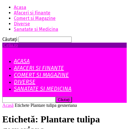
Acasa
Afaceri si Finante
Comert si Magazine
Diverse
Sanatate si Medicina
Căutați
Celia.ro
ACASA
AFACERI SI FINANTE
COMERT SI MAGAZINE
DIVERSE
SANATATE SI MEDICINA
Acasă
Etichete
Plantare tulipa gesneriana
Etichetă: Plantare tulipa