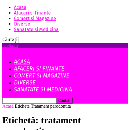
Acasa
Afaceri si Finante
Comert si Magazine
Diverse
Sanatate si Medicina
Căutați
Celia.ro
ACASA
AFACERI SI FINANTE
COMERT SI MAGAZINE
DIVERSE
SANATATE SI MEDICINA
Acasă
Etichete
Tratament parodontita
Etichetă: tratament