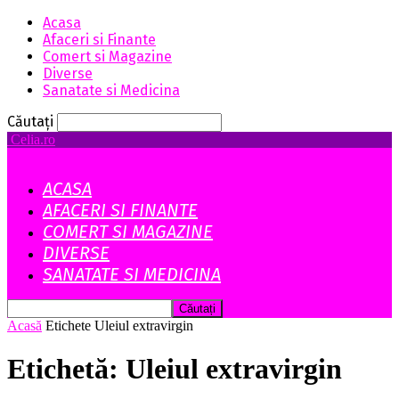
Acasa
Afaceri si Finante
Comert si Magazine
Diverse
Sanatate si Medicina
Căutați
Celia.ro
ACASA
AFACERI SI FINANTE
COMERT SI MAGAZINE
DIVERSE
SANATATE SI MEDICINA
Acasă
Etichete
Uleiul extravirgin
Etichetă: Uleiul extravirgin