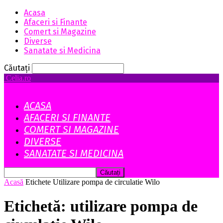
Acasa
Afaceri si Finante
Comert si Magazine
Diverse
Sanatate si Medicina
Căutați
Celia.ro
ACASA
AFACERI SI FINANTE
COMERT SI MAGAZINE
DIVERSE
SANATATE SI MEDICINA
Acasă
Etichete
Utilizare pompa de circulatie Wilo
Etichetă: utilizare pompa de