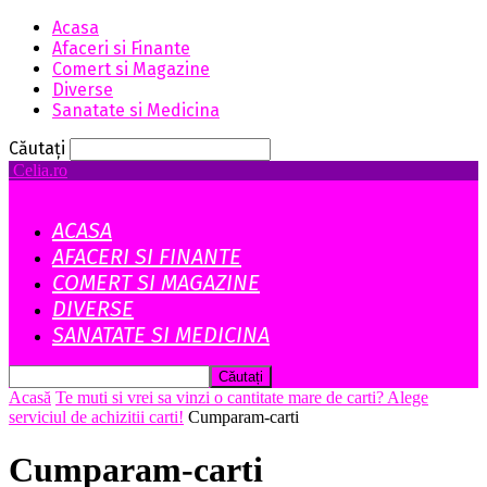
Acasa
Afaceri si Finante
Comert si Magazine
Diverse
Sanatate si Medicina
Căutați
Celia.ro
ACASA
AFACERI SI FINANTE
COMERT SI MAGAZINE
DIVERSE
SANATATE SI MEDICINA
Acasă
Te muti si vrei sa vinzi o cantitate mare de carti? Alege
serviciul de achizitii carti!
Cumparam-carti
Cumparam-carti