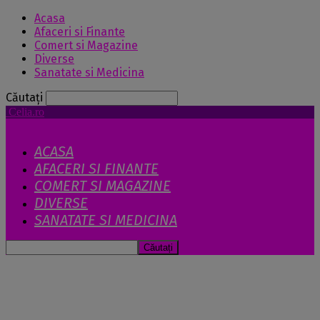
Acasa
Afaceri si Finante
Comert si Magazine
Diverse
Sanatate si Medicina
Căutați
Celia.ro
ACASA
AFACERI SI FINANTE
COMERT SI MAGAZINE
DIVERSE
SANATATE SI MEDICINA