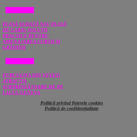
DIVERSE
PLASĂ SUDATĂ SAU PLASĂ
DE GARD: SOLUȚII
PRACTICE PENTRU
AMENAJAREA CURȚII ȘI
GRĂDINII
DIVERSE
FURCULIȚA DIN VEVEY:
ATRACȚIA
SURPRINZĂTOARE DE PE
LACUL GENEVA
Politică privind fișierele cookies
Politică de confidențialitate