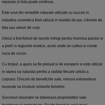
reparare si lista poate continua.
Este unul din remedile naturale utilizate cu succes in
industria cosmetica fiind utilizat in mastile de par, crèmele de
fata sau uleiuri de corp.
Uleiul a fost folosit de secole intregi pentru hranirea parului si
a pielii in regiunile exotice, acolo unde se cultiva si creste
nuca de cocos.
Cu timpul, a ajuns sa fie preluat si de europeni si este utilizat
in starea sa naturala pentru a rasfata fiecare celula a
corpului. Dincolo de beneficiile sale, mirosul extraordinar
reuseste sa invaluie simturile femeilor.
Succesul rasunator se datoreaza proprietatilor sale
hranitoare si reparatoare. Foarte bogat in acizi grasi