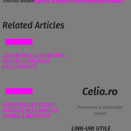
Articolul următor
SERVICIUL DE EPILARE DEFINITIVA: PREZENTARE GENERALA
Related Articles
DIVERSE
LOCURI DE LUX ÎN BEIJING
PENTRU O VACANȚĂ
EXCLUSIVISTĂ
Celia.ro
DIVERSE
6 INDICII CARE TE POT
Promovare si publicitate
AJUTA SĂ RECUNOȘTI O
online!
POSIBILĂ MINCIUNĂ
LINK-URI UTILE