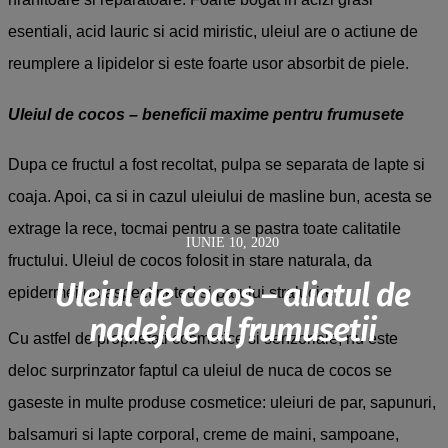
esentiali, acid lauric si acid miristic, uleiul are o actiune de
reumplere a lipidelor si este foarte usor absorbit de piele.
Uleiul de cocos
– beneficii maxime pentru frumusete
Dupa ce fructul a fost recoltat, pulpa se separata de lapte si
coaja. Apoi, ca si in cazul uleiului de masline bun, acesta se
extrage la rece, tocmai pentru a se pastra toate calitatile
IUNIE 10, 2020
fructului. Uleiul de cocos folosit in stare naturala, da
Uleiul de cocos – aliatul de
epidermei un aspect neted si parului stralucire.
nadejde al frumusetii
Cu astfel de proprietati cosmetice si senzoriale, nu este
deloc surprinzator faptul ca uleiul de nuca de cocos se
gaseste in multe produse cosmetice: uleiuri de par, sapunuri,
balsamuri si lapte corporal, creme de maini, sampoane,