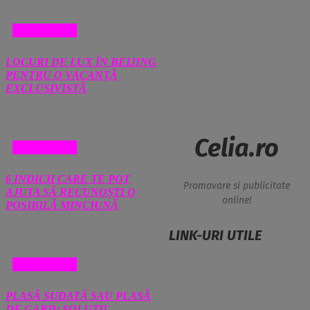
DIVERSE
LOCURI DE LUX ÎN BEIJING
PENTRU O VACANȚĂ
EXCLUSIVISTĂ
Celia.ro
DIVERSE
6 INDICII CARE TE POT
Promovare si publicitate
AJUTA SĂ RECUNOȘTI O
online!
POSIBILĂ MINCIUNĂ
LINK-URI UTILE
DIVERSE
PLASĂ SUDATĂ SAU PLASĂ
DE GARD: SOLUȚII