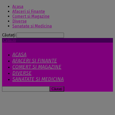
Acasa
Afaceri si Finante
Comert si Magazine
Diverse
Sanatate si Medicina
Căutați
Celia.ro
ACASA
AFACERI SI FINANTE
COMERT SI MAGAZINE
DIVERSE
SANATATE SI MEDICINA