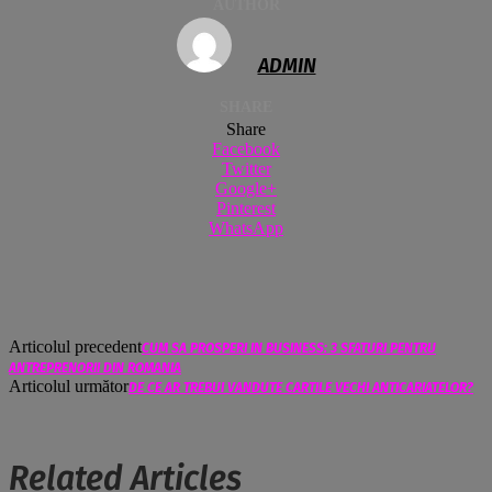
AUTHOR
ADMIN
SHARE
Share
Facebook
Twitter
Google+
Pinterest
WhatsApp
Articolul precedent
CUM SA PROSPERI IN BUSINESS: 3 SFATURI PENTRU
ANTREPRENORII DIN ROMANIA
Articolul următor
DE CE AR TREBUI VANDUTE CARTILE VECHI ANTICARIATELOR?
Related Articles