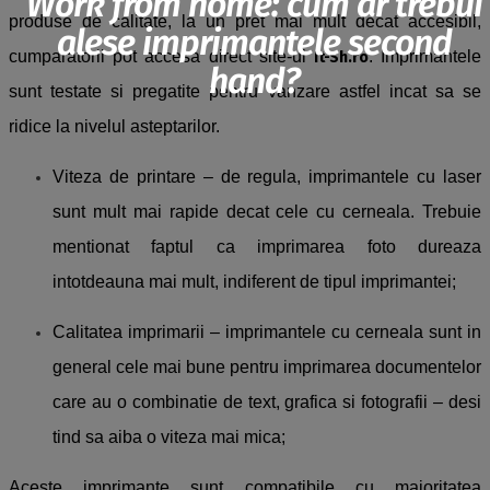
Work from home: cum ar trebui
produse de calitate, la un pret mai mult decat accesibil,
alese imprimantele second
cumparatorii pot accesa direct site-ul
. Imprimantele
It-Sh.ro
hand?
sunt testate si pregatite pentru vanzare astfel incat sa se
ridice la nivelul asteptarilor.
Viteza de printare – de regula, imprimantele cu laser
sunt mult mai rapide decat cele cu cerneala. Trebuie
mentionat faptul ca imprimarea foto dureaza
into
tdeauna
mai mult, indiferent de tipul imprimantei;
Calitatea imprimarii – imprimantele cu
cerneala sunt in
general cele mai bune pentru imprimarea documentelor
care au o combinatie de text, grafica si fotografii – desi
tind sa aiba o viteza mai mica;
Aceste imprimante sunt compatibile cu majoritatea