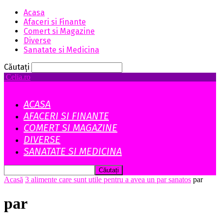
Acasa
Afaceri si Finante
Comert si Magazine
Diverse
Sanatate si Medicina
Căutați
Celia.ro
ACASA
AFACERI SI FINANTE
COMERT SI MAGAZINE
DIVERSE
SANATATE SI MEDICINA
Acasă
3 alimente care sunt utile pentru a avea un par sanatos
par
par