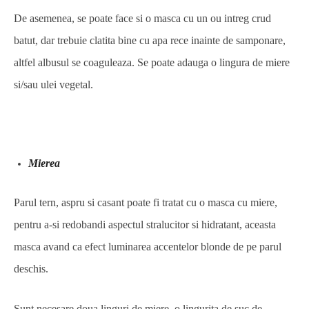
De asemenea, se poate face si o masca cu un ou intreg crud
batut, dar trebuie clatita bine cu apa rece inainte de samponare,
altfel albusul se coaguleaza. Se poate adauga o lingura de miere
si/sau ulei vegetal.
Mierea
Parul tern, aspru si casant poate fi tratat cu o masca cu miere,
pentru a-si redobandi aspectul stralucitor si hidratant, aceasta
masca avand ca efect luminarea accentelor blonde de pe parul
deschis.
Sunt necesare doua linguri de miere, o lingurita de suc de