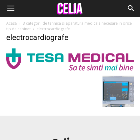
Acasă
3 categorii de tehnica si aparatura medicala necesare in orice
tip de cabinet
electrocardiografe
electrocardiografe