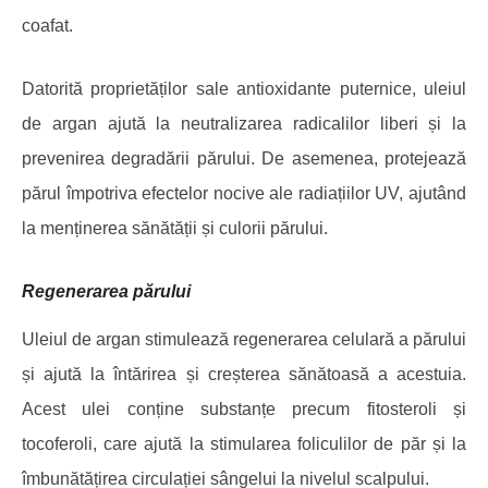
coafat.
Datorită proprietăților sale antioxidante puternice, uleiul
de argan ajută la neutralizarea radicalilor liberi și la
prevenirea degradării părului. De asemenea, protejează
părul împotriva efectelor nocive ale radiațiilor UV, ajutând
la menținerea sănătății și culorii părului.
Regenerarea părului
Uleiul de argan stimulează regenerarea celulară a părului
și ajută la întărirea și creșterea sănătoasă a acestuia.
Acest ulei conține substanțe precum fitosteroli și
tocoferoli, care ajută la stimularea foliculilor de păr și la
îmbunătățirea circulației sângelui la nivelul scalpului.