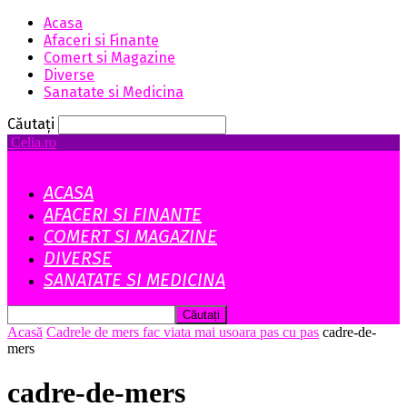
Acasa
Afaceri si Finante
Comert si Magazine
Diverse
Sanatate si Medicina
Căutați
Celia.ro
ACASA
AFACERI SI FINANTE
COMERT SI MAGAZINE
DIVERSE
SANATATE SI MEDICINA
Acasă
Cadrele de mers fac viata mai usoara pas cu pas
cadre-de-
mers
cadre-de-mers