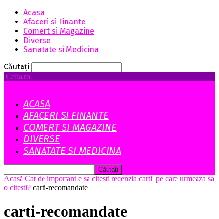
Acasa
Afaceri si Finante
Comert si Magazine
Diverse
Sanatate si Medicina
Căutați
Celia.ro
ACASA
AFACERI SI FINANTE
COMERT SI MAGAZINE
DIVERSE
SANATATE SI MEDICINA
Acasă
Cat de important e sa citesti recenzia cartii pe care urmeaza sa
o citesti?
carti-recomandate
carti-recomandate