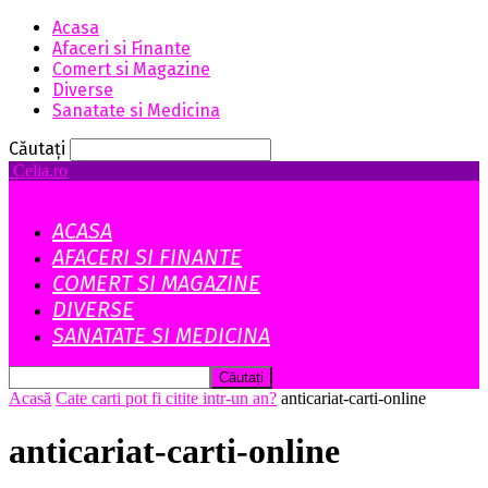
Acasa
Afaceri si Finante
Comert si Magazine
Diverse
Sanatate si Medicina
Căutați
Celia.ro
ACASA
AFACERI SI FINANTE
COMERT SI MAGAZINE
DIVERSE
SANATATE SI MEDICINA
Acasă
Cate carti pot fi citite intr-un an?
anticariat-carti-online
anticariat-carti-online